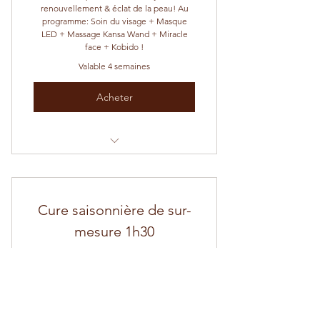
renouvellement & éclat de la peau! Au
programme: Soin du visage + Masque
LED + Massage Kansa Wand + Miracle
face + Kobido !
Valable 4 semaines
Acheter
1: Soin du visage 1h30
2: Masque LED + Massage Kansa
Cure saisonnière de sur-
Wand
mesure 1h30
3: Massage Miracle face (drainage
150€
du visage) 45 min
€
150
4: Massage Kobido 1h
🎁 La tisane éclat du teint OFFERTE
Tous les 3 mois