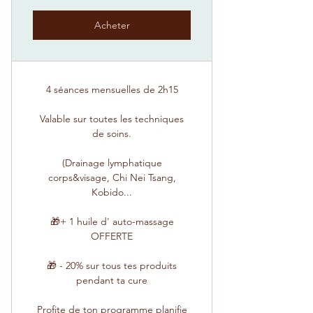
Acheter
4 séances mensuelles de 2h15
Valable sur toutes les techniques
de soins.
(Drainage lymphatique
corps&visage, Chi Nei Tsang,
Kobido...
🎁+ 1 huile d' auto-massage
OFFERTE
🎁 - 20% sur tous tes produits
pendant ta cure
Profite de ton programme planifie