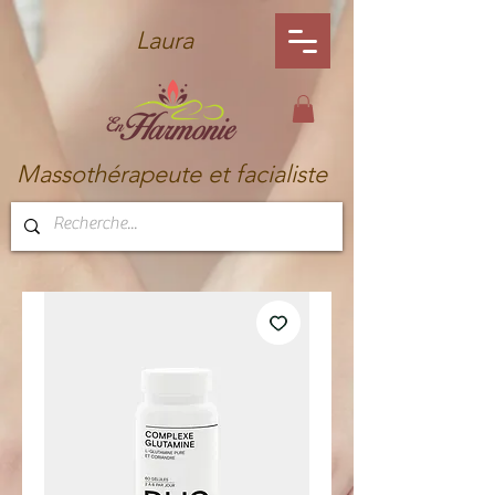
Laura
Massothérapeute et facialiste