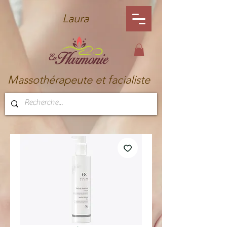
Laura
Massothérapeute et facialiste