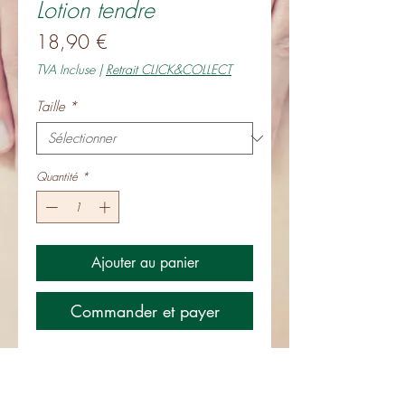
Lotion tendre
Prix
18,90 €
TVA Incluse
|
Retrait CLICK&COLLECT
Taille
*
Quantité
*
Ajouter au panier
Commander et payer
LOTION TENDRE.
Flacon de 200 ml.