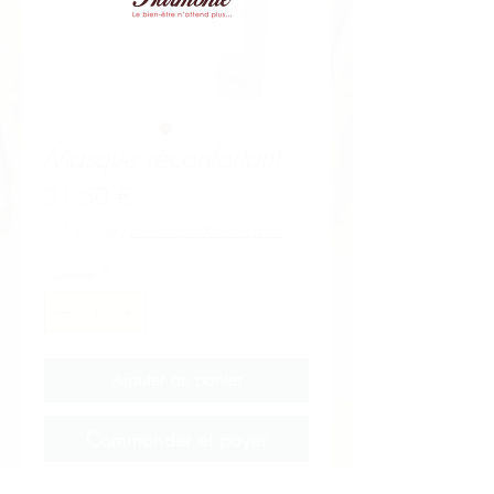
Masque réconfortant
Prix
31,50 €
TVA Incluse
|
Retrait CLICK&COLLECT
Quantité
*
Ajouter au panier
Commander et payer