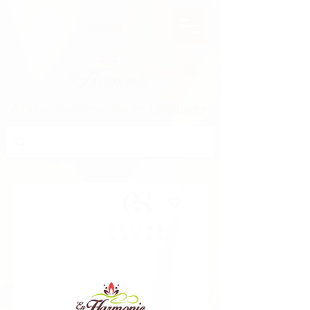
Laura
Massothérapeute et facialiste