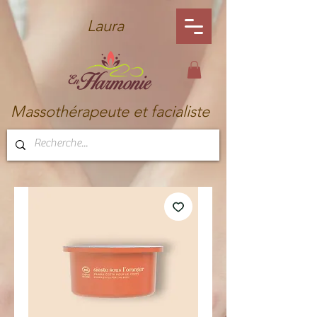
Laura
Massothérapeute et facialiste