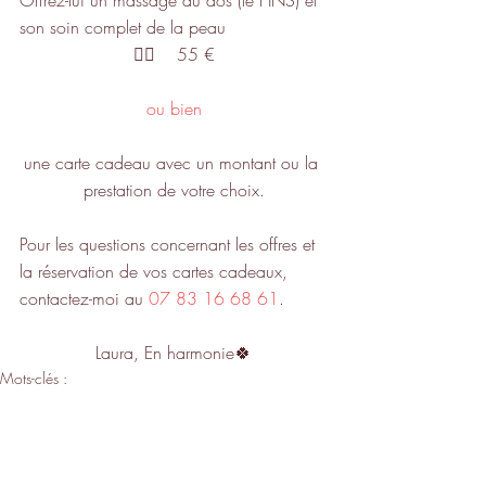
Offrez-lui un massage du dos (le HNS) et 
son soin complet de la peau
👉🏼    55 €
ou bien
une carte cadeau avec un montant ou la 
prestation de votre choix.
Pour les questions concernant les offres et 
la réservation de vos cartes cadeaux,
contactez-moi au 
07 83 16 68 61
.
Laura, En harmonie🍀
Mots-clés :
massage
Lieusaint
cadeau
soin du visage
carte cadeau
bio
soin du visage bio
2017
carte cadeau massage
bon cadeau
institut
papa
fête des pères
fête des pères 2017