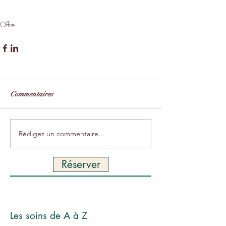
institut Lieusaint
cadeau fête des pères
epilation
Offre
Commentaires
Rédigez un commentaire...
Réserver
Les soins de A à Z