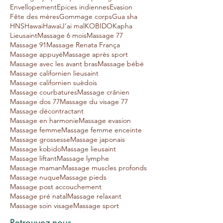
Envellopement
Epices indiennes
Evasion
Fête des mères
Gommage corps
Gua sha
HNS
Hawai
Hawaï
J’ai mal
KOBIDO
Kapha
Lieusaint
Massage 6 mois
Massage 77
Massage 91
Massage Renata França
Massage appuyé
Massage après sport
Massage avec les avant bras
Massage bébé
Massage californien lieusaint
Massage californien suèdois
Massage courbatures
Massage crânien
Massage dos 77
Massage du visage 77
Massage décontractant
Massage en harmonie
Massage evasion
Massage femme
Massage femme enceinte
Massage grossesse
Massage japonais
Massage kobido
Massage lieusaint
Massage liftant
Massage lymphe
Massage maman
Massage muscles profonds
Massage nuque
Massage pieds
Massage post accouchement
Massage pré natal
Massage relaxant
Massage soin visage
Massage sport
Retrouvez-nous