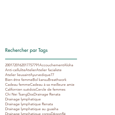
mai 2017
(2)
2 posts
avril 2017
(1)
1 post
janvier 2017
(2)
2 posts
décembre 2016
(2)
2 posts
novembre 2016
(4)
4 posts
octobre 2016
(3)
3 posts
septembre 2016
(2)
2 posts
Rechercher par Tags
20017
2016
2017
75
77
91
Accouchement
Aloha
Anti-cellulite
Atelier
Atelier facialiste
Atelier lieusaint
Ayurvedique77
Bien-être femme
Bol kansu
Breathwork
Cadeau femme
Cadeau à sa meilleure amie
Californien suédois
Cercle de femmes
Chi Nei Tsang
Dos
Drainage Renata
Drainage lymphatique
Drainage lymphatique Renata
Drainage lymphatique au guasha
Drainage lymphatique corps
Dégonflé