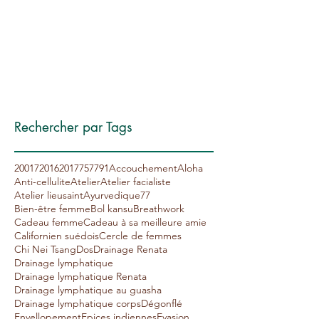
avril 2017
(1)
1 post
janvier 2017
(2)
2 posts
décembre 2016
(2)
2 posts
novembre 2016
(4)
4 posts
octobre 2016
(3)
3 posts
septembre 2016
(2)
2 posts
Rechercher par Tags
20017
2016
2017
75
77
91
Accouchement
Aloha
Anti-cellulite
Atelier
Atelier facialiste
Atelier lieusaint
Ayurvedique77
Bien-être femme
Bol kansu
Breathwork
Cadeau femme
Cadeau à sa meilleure amie
Californien suédois
Cercle de femmes
Chi Nei Tsang
Dos
Drainage Renata
Drainage lymphatique
Drainage lymphatique Renata
Drainage lymphatique au guasha
Drainage lymphatique corps
Dégonflé
Envellopement
Epices indiennes
Evasion