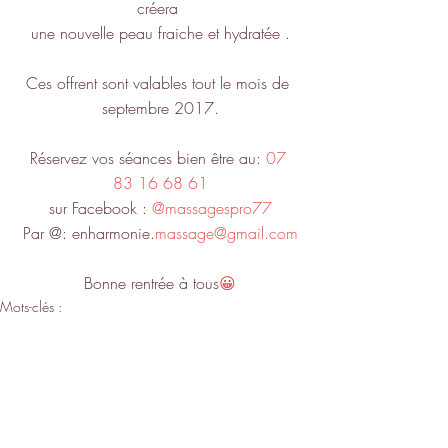
créera 
une nouvelle peau fraiche et hydratée .
Ces offrent sont valables tout le mois de 
septembre 2017.
Réservez vos séances bien être au: 
07 
83 16 68 61
sur Facebook 
: 
@massagespro77
Par @: enharmonie.
massage@gmail.com
Bonne rentrée à tous
😀
Mots-clés :
massage
bien-être
massage 77
Lieusaint
soin du visage
bio
soin du visage 77
soin du visage bio
massage 1h15
en harmonie
seine et marne
massage pro
institut
rentrée scolaire
aloe vera
karitè
beurre de karité