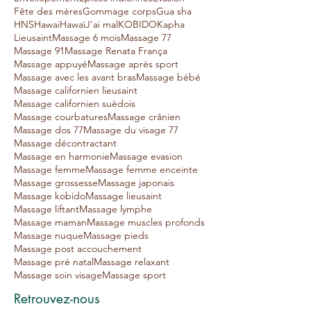
Fête des mères
Gommage corps
Gua sha
HNS
Hawai
Hawaï
J’ai mal
KOBIDO
Kapha
Lieusaint
Massage 6 mois
Massage 77
Massage 91
Massage Renata França
Massage appuyé
Massage après sport
Massage avec les avant bras
Massage bébé
Massage californien lieusaint
Massage californien suèdois
Massage courbatures
Massage crânien
Massage dos 77
Massage du visage 77
Massage décontractant
Massage en harmonie
Massage evasion
Massage femme
Massage femme enceinte
Massage grossesse
Massage japonais
Massage kobido
Massage lieusaint
Massage liftant
Massage lymphe
Massage maman
Massage muscles profonds
Massage nuque
Massage pieds
Massage post accouchement
Massage pré natal
Massage relaxant
Massage soin visage
Massage sport
Retrouvez-nous