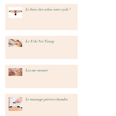
Le bien-être selon votre cycle !
Le Tchi Nei Tsang
Les sur-mesure
Le massage pierres chaudes