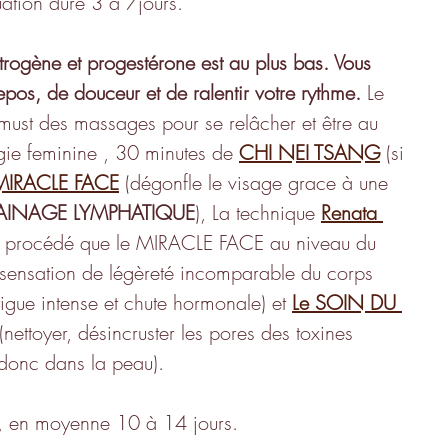
ation dure 3 à 7jours.
rogène et progestérone est au plus bas. Vous 
pos, de douceur et de ralentir votre rythme.
 Le 
 must des massages pour se relâcher et être au 
ie feminine
, 30 minutes de 
CHI NEI TSANG
 (si 
MIRACLE FACE
 (dégonfle le visage grace à une 
AINAGE LYMPHATIQUE
), La technique 
Renata 
 procédé que le MIRACLE FACE au niveau du 
sensation de légèreté incomparable du corps 
tigue intense et chute hormonale) et 
Le SOIN DU 
(nettoyer, désincruster les pores des toxines 
donc dans la peau).
re, en moyenne 10 à 14 jours.