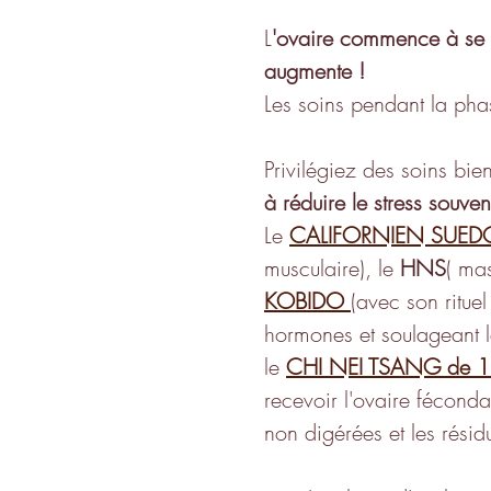
L
'ovaire commence à se 
augmente !
Les soins pendant la phase
Privilégiez des soins bien
à réduire le stress souve
Le 
CALIFORNIEN SUED
musculaire), le 
HNS
( ma
KOBIDO
(avec son rituel
hormones et soulageant l
le 
CHI NEI TSANG de 1
recevoir l'ovaire féconda
non digérées et les rési