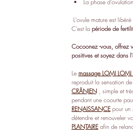
La phase d'ovulatio
 L'ovule mature est libéré de l'ovaire et se dirige vers les trompe de Fallope . 
C'est la 
période de ferti
Cocoonez -vous, offrez 
positives et soyez dans 
Le 
massage LOMI LOMI
reproduit la sensation d
CRÂNIEN
, simple et tr
pendant une coourte pau
RENAISSANCE
 pour un 
détendre et renouveler v
PLANTAIRE
 afin de relan