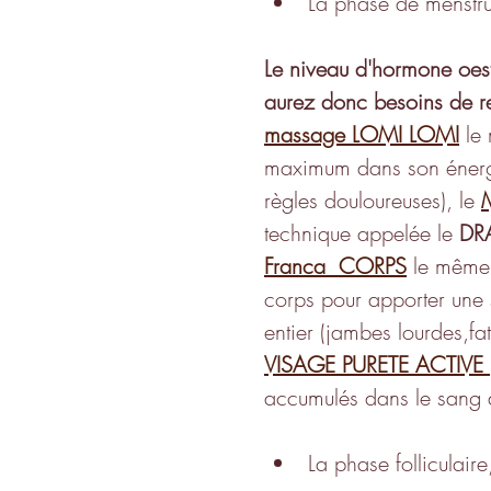
La phase de menstru
Le niveau d'hormone oest
aurez donc besoins de re
massage
LOMI LOMI
le
maximum dans son énerg
règles douloureuses), le 
technique appelée le 
DR
Franca  CORPS
 le même
corps pour apporter une 
entier (jambes lourdes,fa
VISAGE PURETE ACTIVE
accumulés dans le sang 
La phase folliculai