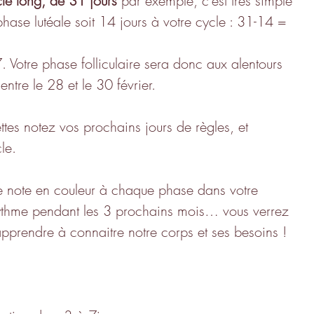
le long, de 31 jours
 par exemple, c'est très simple 
a phase lutéale soit 14 jours à votre cycle : 31-14 = 
 Votre phase folliculaire sera donc aux alentours 
ntre le 28 et le 30 février.
ettes notez vos prochains jours de règles, et 
le.
te note en couleur à chaque phase dans votre 
rythme pendant les 3 prochains mois… vous verrez 
apprendre à connaitre notre corps et ses besoins !