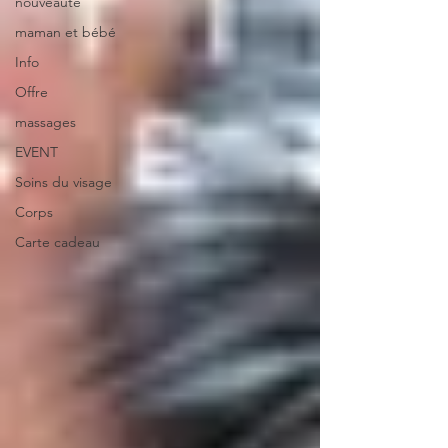
nouveauté
maman et bébé
Info
Offre
massages
EVENT
Soins du visage
Corps
Carte cadeau