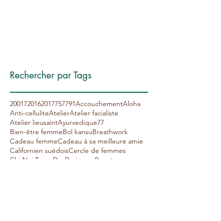
janvier 2017
(2)
2 posts
décembre 2016
(2)
2 posts
novembre 2016
(4)
4 posts
octobre 2016
(3)
3 posts
septembre 2016
(2)
2 posts
Rechercher par Tags
20017
2016
2017
75
77
91
Accouchement
Aloha
Anti-cellulite
Atelier
Atelier facialiste
Atelier lieusaint
Ayurvedique77
Bien-être femme
Bol kansu
Breathwork
Cadeau femme
Cadeau à sa meilleure amie
Californien suédois
Cercle de femmes
Chi Nei Tsang
Dos
Drainage Renata
Drainage lymphatique
Drainage lymphatique Renata
Drainage lymphatique au guasha
Drainage lymphatique corps
Dégonflé
Envellopement
Epices indiennes
Evasion
Fête des mères
Gommage corps
Gua sha