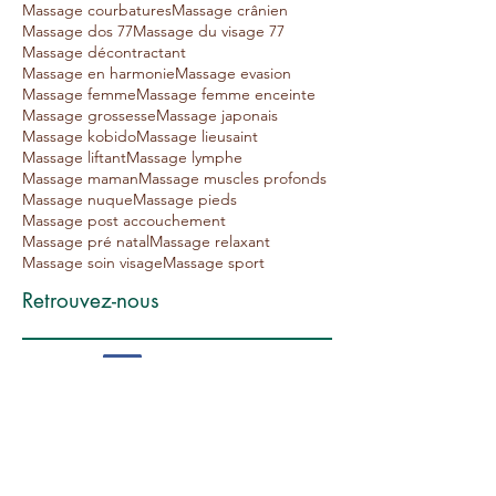
Massage courbatures
Massage crânien
Massage dos 77
Massage du visage 77
Massage décontractant
Massage en harmonie
Massage evasion
Massage femme
Massage femme enceinte
Massage grossesse
Massage japonais
Massage kobido
Massage lieusaint
Massage liftant
Massage lymphe
Massage maman
Massage muscles profonds
Massage nuque
Massage pieds
Massage post accouchement
Massage pré natal
Massage relaxant
Massage soin visage
Massage sport
Retrouvez-nous