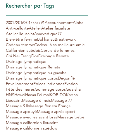
Rechercher par Tags
20017
2016
2017
75
77
91
Accouchement
Aloha
Anti-cellulite
Atelier
Atelier facialiste
Atelier lieusaint
Ayurvedique77
Bien-être femme
Bol kansu
Breathwork
Cadeau femme
Cadeau à sa meilleure amie
Californien suédois
Cercle de femmes
Chi Nei Tsang
Dos
Drainage Renata
Drainage lymphatique
Drainage lymphatique Renata
Drainage lymphatique au guasha
Drainage lymphatique corps
Dégonflé
Envellopement
Epices indiennes
Evasion
Fête des mères
Gommage corps
Gua sha
HNS
Hawai
Hawaï
J’ai mal
KOBIDO
Kapha
Lieusaint
Massage 6 mois
Massage 77
Massage 91
Massage Renata França
Massage appuyé
Massage après sport
Massage avec les avant bras
Massage bébé
Massage californien lieusaint
Massage californien suèdois