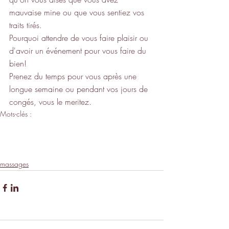
mauvaise mine ou que vous sentiez vos 
traits tirés.
Pourquoi attendre de vous faire plaisir ou 
d'avoir un événement pour vous faire du 
bien!
Prenez du temps pour vous après une 
longue semaine ou pendant vos jours de 
congés, vous le meritez.
Mots-clés :
détente
drainage lymphatique visage
Soin drainant
Massage visage
Gua sha
Drainage lymphatique au guasha
massages