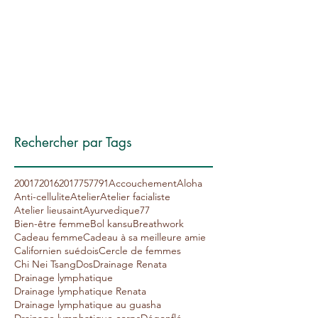
mai 2017
(2)
2 posts
avril 2017
(1)
1 post
janvier 2017
(2)
2 posts
décembre 2016
(2)
2 posts
novembre 2016
(4)
4 posts
octobre 2016
(3)
3 posts
septembre 2016
(2)
2 posts
Rechercher par Tags
20017
2016
2017
75
77
91
Accouchement
Aloha
Anti-cellulite
Atelier
Atelier facialiste
Atelier lieusaint
Ayurvedique77
Bien-être femme
Bol kansu
Breathwork
Cadeau femme
Cadeau à sa meilleure amie
Californien suédois
Cercle de femmes
Chi Nei Tsang
Dos
Drainage Renata
Drainage lymphatique
Drainage lymphatique Renata
Drainage lymphatique au guasha