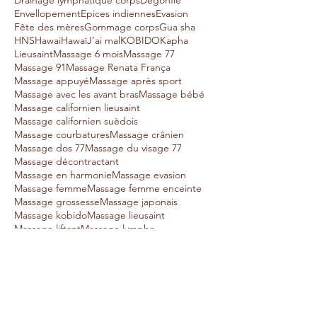
Drainage lymphatique corps
Dégonflé
Envellopement
Epices indiennes
Evasion
Fête des mères
Gommage corps
Gua sha
HNS
Hawai
Hawaï
J’ai mal
KOBIDO
Kapha
Lieusaint
Massage 6 mois
Massage 77
Massage 91
Massage Renata França
Massage appuyé
Massage après sport
Massage avec les avant bras
Massage bébé
Massage californien lieusaint
Massage californien suèdois
Massage courbatures
Massage crânien
Massage dos 77
Massage du visage 77
Massage décontractant
Massage en harmonie
Massage evasion
Massage femme
Massage femme enceinte
Massage grossesse
Massage japonais
Massage kobido
Massage lieusaint
Massage liftant
Massage lymphe
Massage maman
Massage muscles profonds
Massage nuque
Massage pieds
Massage post accouchement
Massage pré natal
Massage relaxant
Massage soin visage
Massage sport