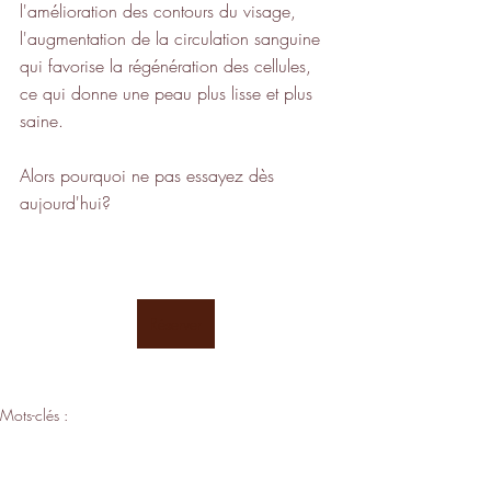
l'amélioration des contours du visage, 
l'augmentation de la circulation sanguine 
qui favorise la régénération des cellules, 
ce qui donne une peau plus lisse et plus 
saine. 
Alors pourquoi ne pas essayez dès 
aujourd'hui?
Réserver
Mots-clés :
massage
KOBIDO
massage du visage
soin visage 77
Massage kobido
Massage liftant