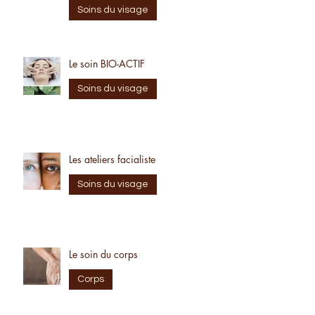
Le soin PURETÉ ACTIVE
Soins du visage
Le soin BIO-ACTIF
Soins du visage
Les ateliers facialiste
Soins du visage
Le soin du corps
Corps