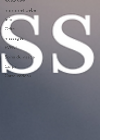
nouveauté
maman et bébé
Info
Offre
massages
EVENT
Soins du visage
Corps
Carte cadeau