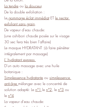
De la lotion:
La tendre
 ou 
la douceur
.
De la double exfoliation :
Le
 gommage éclat immédiat
 ET 
le nectar 
exfoliant sans grain
.
De vapeur d'eau chaude: 
(une oshibori chaude posée sur le visage 
30 sec fera très bien l'affaire)
Le masque HYDRATANT :(à faire pénétrer 
intégralement par massage)
L' hydratant express 
D'un auto massage avec une huile 
botanique :
Simplessence hydratante
 ou 
simplessence 
anti-âge
mélanger avec le concentré de 
solution adapté: Le 
n°1
,le 
n°2
, le 
n°3
 ou 
le 
n°4
La vapeur d'eau chaude: