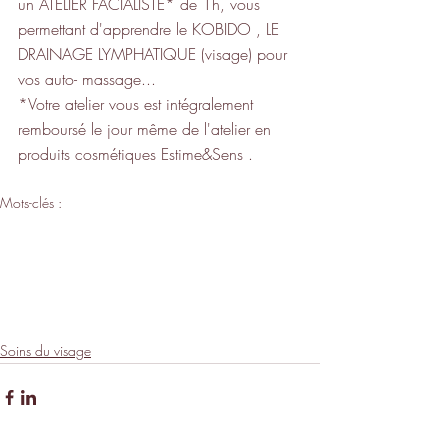
un ATELIER FACIALISTE* de 1h, vous 
permettant d'apprendre le KOBIDO , LE 
DRAINAGE LYMPHATIQUE (visage) pour 
vos auto- massage...
*Votre atelier vous est intégralement 
remboursé le jour même de l'atelier en 
produits cosmétiques Estime&Sens .
Mots-clés :
bien-être
Lieusaint
KOBIDO
soin du visage
bio
produits cosmétiques bio
soin du visage 77
soin visage
77
soin défatiguant
soin à partir de 20 ans
soin du visage teint terne
soin contour des yeux
Soins du visage