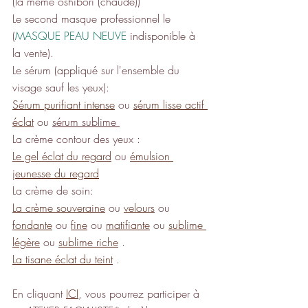
(la même oshibori (chaude))
Le second masque professionnel le 
(
MASQUE PEAU NEUVE
 indisponible à 
la vente).
Le sérum (appliqué sur l'ensemble du 
visage sauf les yeux):
Sérum purifiant intense
 ou 
sérum lisse actif 
éclat
 ou 
sérum sublime 
La crème contour des yeux :
Le gel éclat du regard
 ou 
émulsion 
jeunesse du regard
La crème de soin:
La crème souveraine
 ou 
velours
 ou 
fondante
 ou 
fine
 ou 
matifiante
 ou 
sublime 
légère
 ou 
sublime riche
 .
La tisane éclat du teint
 .
En cliquant 
ICI
, vous pourrez participer à 