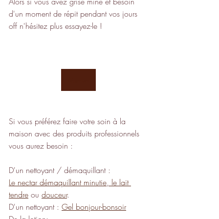
Alors si vous avez grise mine et besoin 
d'un moment de répit pendant vos jours 
off n'hésitez plus essayez-le !
Réserver
Si vous préférez faire votre soin à la 
maison avec des produits professionnels 
vous aurez besoin :
D'un nettoyant / démaquillant :
Le nectar démaquillant minutie
,
 le lait 
tendre
 ou 
douceur
.
D'un nettoyant : 
Gel bonjour-bonsoir