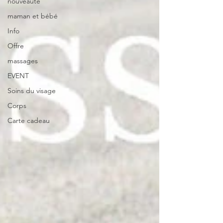
nouveauté
maman et bébé
Info
Offre
massages
EVENT
Soins du visage
Corps
Carte cadeau