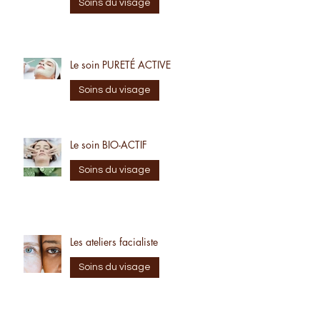
Le soin BIO-EXPERT
Soins du visage
Le soin PURETÉ ACTIVE
Soins du visage
Le soin BIO-ACTIF
Soins du visage
Les ateliers facialiste
Soins du visage