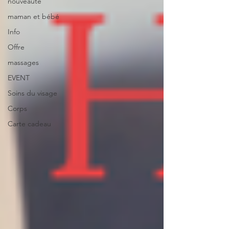
nouveauté
maman et bébé
Info
Offre
massages
EVENT
Soins du visage
Corps
Carte cadeau