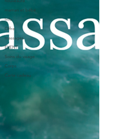
nouveauté
maman et bébé
Info
Offre
massages
EVENT
Soins du visage
Corps
Carte cadeau