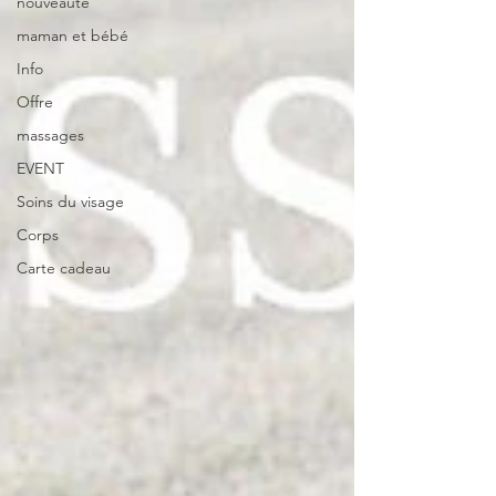
nouveauté
maman et bébé
Info
Offre
massages
EVENT
Soins du visage
Corps
Carte cadeau