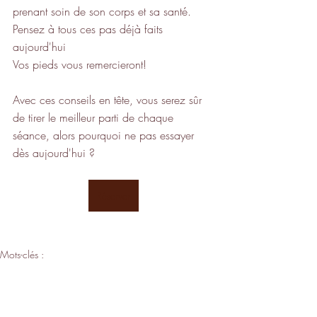
prenant soin de son corps et sa santé.
Pensez à tous ces pas déjà faits 
aujourd'hui 
Vos pieds vous remercieront!
Avec ces conseils en tête, vous serez sûr 
de tirer le meilleur parti de chaque 
séance, alors pourquoi ne pas essayer 
dès aujourd'hui ? 
Réserver
Mots-clés :
massage Lieusaint
massage 77
massage des pieds
Réflexologie plantaire
Massage pieds
Massage thaïlandais